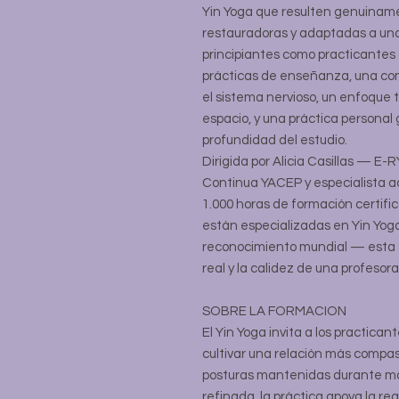
Yin Yoga que resulten genuina
restauradoras y adaptadas a un
principiantes como practicantes
prácticas de enseñanza, una com
el sistema nervioso, un enfoque
espacio, y una práctica personal
profundidad del estudio.
Dirigida por Alicia Casillas — E
Continua YACEP y especialista a
1.000 horas de formación certifi
están especializadas en Yin Yog
reconocimiento mundial — esta f
real y la calidez de una profesor
SOBRE LA FORMACION
El Yin Yoga invita a los practica
cultivar una relación más compasi
posturas mantenidas durante más
refinada, la práctica apoya la re