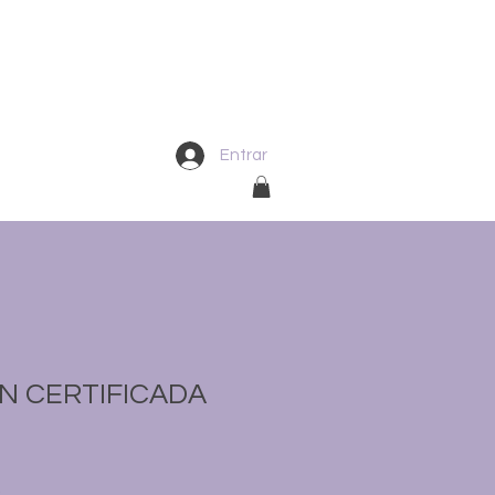
Entrar
COACHING Y PNL
SHOP
N CERTIFICADA
Precio
€