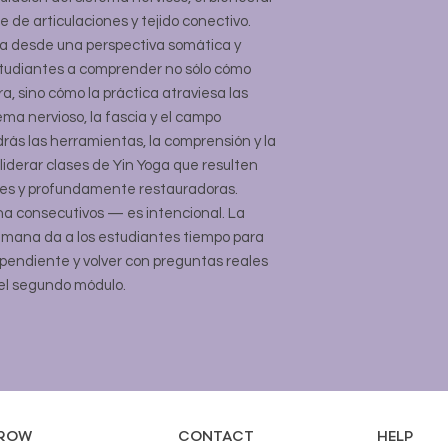
e de articulaciones y tejido conectivo.
ga desde una perspectiva somática y
tudiantes a comprender no sólo cómo
, sino cómo la práctica atraviesa las
tema nervioso, la fascia y el campo
ndrás las herramientas, la comprensión y la
 liderar clases de Yin Yoga que resulten
es y profundamente restauradoras.
a consecutivos — es intencional. La
mana da a los estudiantes tiempo para
ependiente y volver con preguntas reales
el segundo módulo.
ROW
CONTACT
HELP