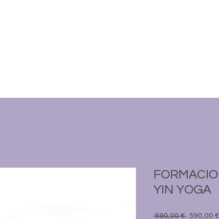
E
FORMACIÓN CERTIFICADA
EVENTOS Y TALLERES
FORMACIO
YIN YOGA
Precio
 690,00 € 
590,00 