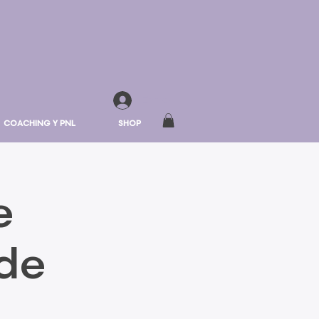
Entrar
COACHING Y PNL
SHOP
e
de