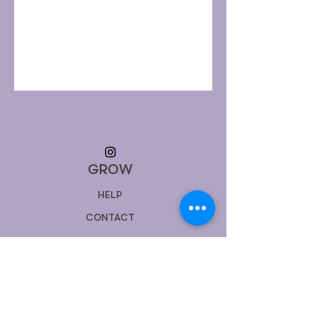
GROW
HELP
CONTACT
Torrent de l'Olla,
55. 08012
-
BARCELONA
TEL
+34 651 403239
info@growestudio.com