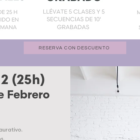
RESERVA CON DESCUENTO
 (25h)
de Febrero
aurativo.
s.