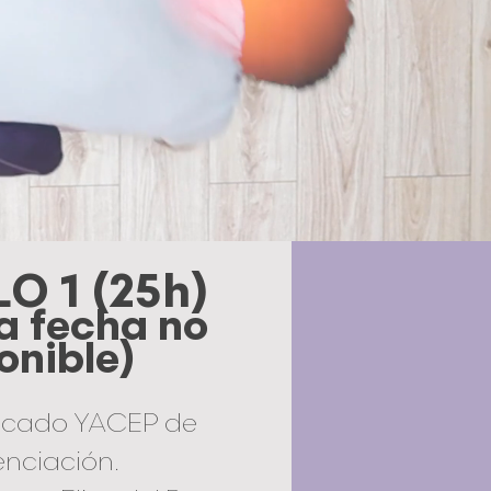
 1 (25h)
a fecha no
onible)
ficado YACEP de
nciación.