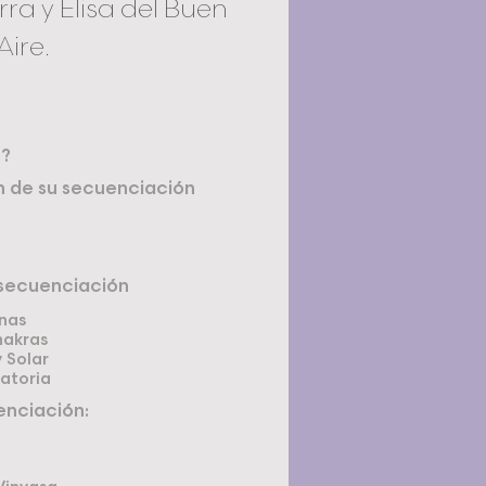
ra y Elisa del Buen
Aire.
s?
n de su secuenciación
 secuenciación
onas
hakras
 Solar
atoria
enciación: