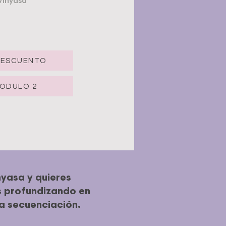
Vinyasa
DESCUENTO
ÓDULO 2
nyasa y quieres
s profundizando en
a secuenciación.