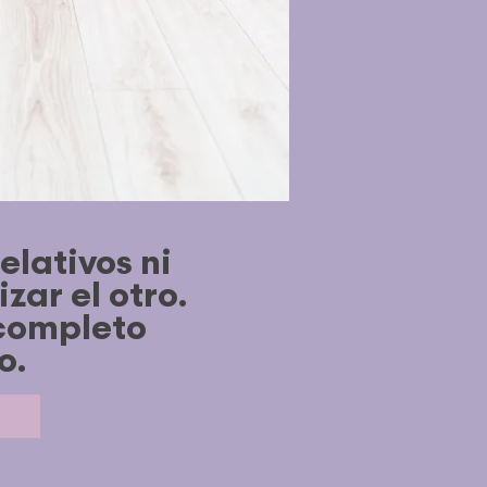
elativos ni
zar el otro.
 completo
o.