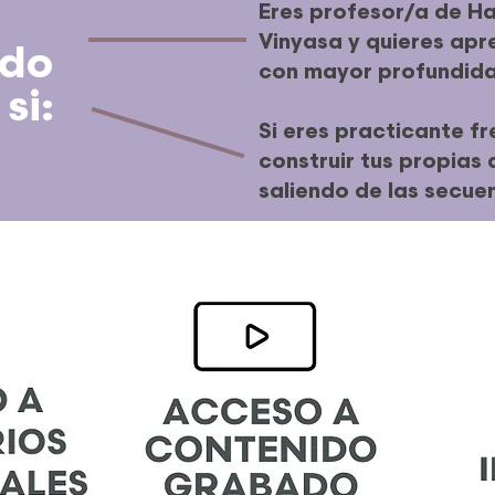
a
Eres profesor/a de H
Vinyasa y quieres apr
ado
con mayor profundida
si:
Si eres practicante fr
construir tus propias
saliendo de las secue