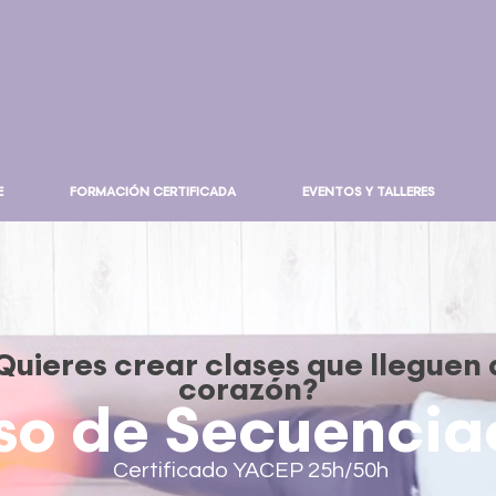
E
FORMACIÓN CERTIFICADA
EVENTOS Y TALLERES
Quieres crear clases que lleguen 
corazón?
so de Secuencia
Certificado YACEP 25h/50h