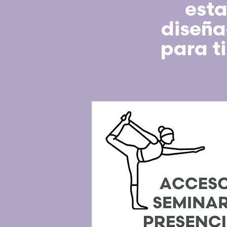
est
diseñ
para ti 