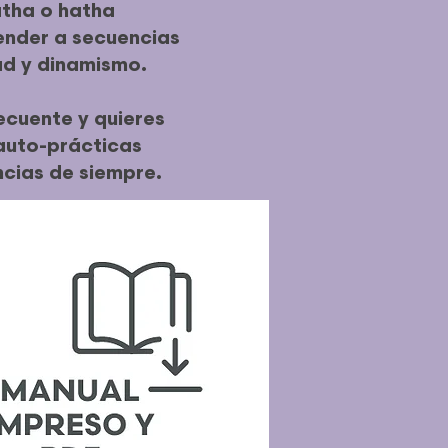
atha o hatha
ender a secuencias
d y dinamismo.
ecuente y quieres
 auto-prácticas
ncias de siempre.