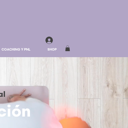
Entrar
COACHING Y PNL
SHOP
al
ción