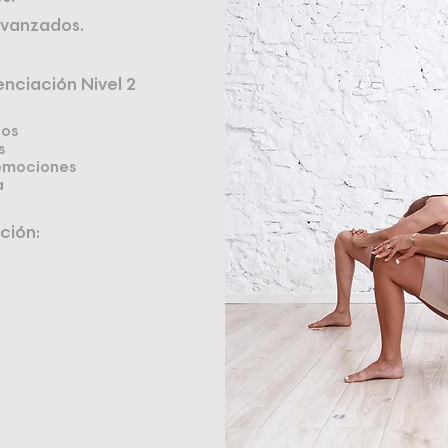
avanzados.
nciación Nivel 2
tos
s
 emociones
a
ción: