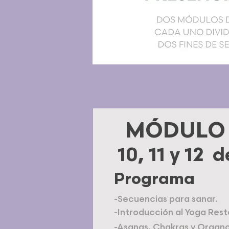
MÓDULO 2
10, 11 y 12 
Programa
-Secuencias para sanar.
-Introducción al Yoga Rest
-Asanas, Chakras y Organo